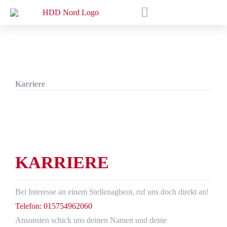
Zum
Toggle
Inhalt
Navigation
springen
Über uns
Unsere Bohrtechnik
Referenzen
Karriere
Karriere
Kontakt
SUCHE
NACH:
KARRIERE
Bei Interesse an einem Stellenagbeot, ruf uns doch direkt an!
Telefon: 015754962060
Ansonsten schick uns deinen Namen und deine