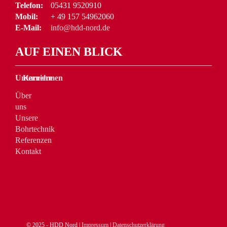
Telefon:
05431 9520910
Mobil:
+ 49 157 54962060
E-Mail:
info@hdd-nord.de
AUF EINEN BLICK
Unternehmen
Karriere
Über
uns
Unsere
Bohrtechnik
Referenzen
Kontakt
© 2025 - HDD Nord |
Impressum
|
Datenschutzerklärung