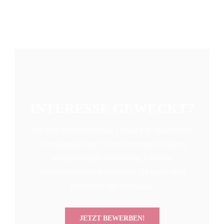
INTERESSE GEWECKT?
Du suchst eine vielseitige Tätigkeit in angenehmer
Arbeitsatmosphäre? Dann übersende uns Deine
aussagekräftige Bewerbung. Für erste
Vorabinformationen stehen wir Dir gerne auch
telefonisch zur Verfügung.
JETZT BEWERBEN!