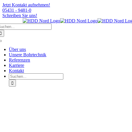
Jetzt Kontakt aufnehmen!
05431 - 9481-0
Schreiben Sie uns!
Zum
uche
Inhalt
ach:
springen
Toggle
Navigation
Über uns
Unsere Bohrtechnik
Referenzen
Karriere
Kontakt
Suche
nach: