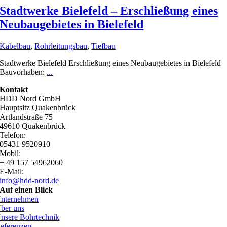
Stadtwerke Bielefeld – Erschließung eines
Neubaugebietes in Bielefeld
Kabelbau
,
Rohrleitungsbau
,
Tiefbau
Stadtwerke Bielefeld Erschließung eines Neubaugebietes in Bielefeld
Bauvorhaben:
...
Kontakt
HDD Nord GmbH
Hauptsitz Quakenbrück
Artlandstraße 75
49610 Quakenbrück
Telefon:
05431 9520910
Mobil:
+ 49 157 54962060
E-Mail:
info@hdd-nord.de
Auf einen Blick
nternehmen
ber uns
nsere Bohrtechnik
eferenzen