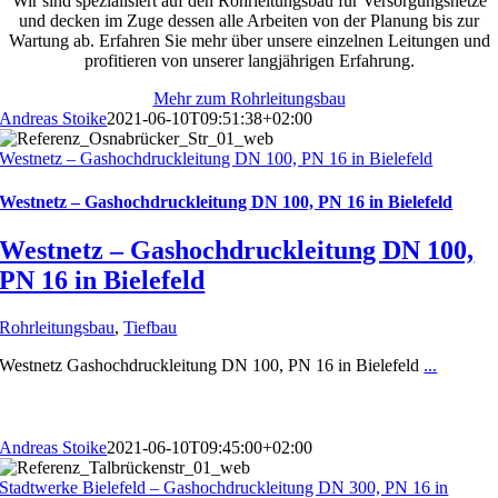
Wir sind spezialisiert auf den Rohrleitungsbau für Versorgungsnetze
und decken im Zuge dessen alle Arbeiten von der Planung bis zur
Wartung ab. Erfahren Sie mehr über unsere einzelnen Leitungen und
profitieren von unserer langjährigen Erfahrung.
Mehr zum Rohrleitungsbau
Andreas Stoike
2021-06-10T09:51:38+02:00
Westnetz – Gashochdruckleitung DN 100, PN 16 in Bielefeld
Westnetz – Gashochdruckleitung DN 100, PN 16 in Bielefeld
Westnetz – Gashochdruckleitung DN 100,
PN 16 in Bielefeld
Rohrleitungsbau
,
Tiefbau
Westnetz Gashochdruckleitung DN 100, PN 16 in Bielefeld
...
Andreas Stoike
2021-06-10T09:45:00+02:00
Stadtwerke Bielefeld – Gashochdruckleitung DN 300, PN 16 in